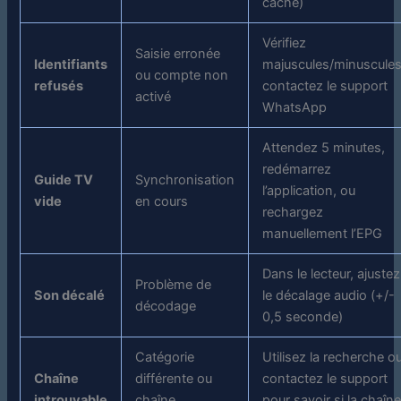
cache)
Vérifiez
Saisie erronée
Identifiants
majuscules/minuscules
ou compte non
refusés
contactez le support
activé
WhatsApp
Attendez 5 minutes,
redémarrez
Guide TV
Synchronisation
l’application, ou
vide
en cours
rechargez
manuellement l’EPG
Dans le lecteur, ajustez
Problème de
Son décalé
le décalage audio (+/-
décodage
0,5 seconde)
Catégorie
Utilisez la recherche o
Chaîne
différente ou
contactez le support
introuvable
chaîne
pour savoir si la chaîn